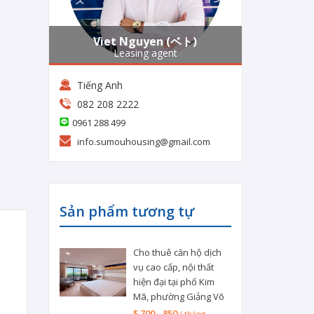
Viet Nguyen (ベト)
Leasing agent
Tiếng Anh
082 208 2222
0961 288 499
info.sumouhousing@gmail.com
Sản phẩm tương tự
Cho thuê căn hộ dịch
vụ cao cấp, nội thất
hiện đại tại phố Kim
Mã, phường Giảng Võ
$ 700 - 850
/ tháng