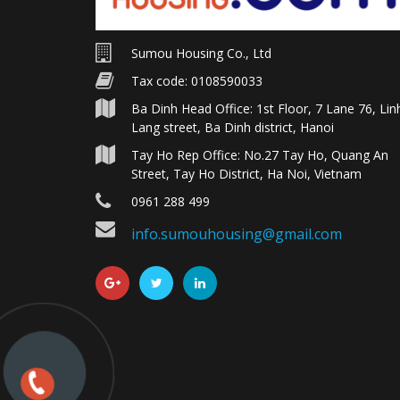
Sumou Housing Co., Ltd
Tax code: 0108590033
Ba Dinh Head Office: 1st Floor, 7 Lane 76, Lin
Lang street, Ba Dinh district, Hanoi
Tay Ho Rep Office: No.27 Tay Ho, Quang An
Street, Tay Ho District, Ha Noi, Vietnam
0961 288 499
info.sumouhousing@gmail.com