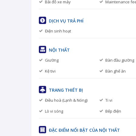
Bãi đỗ xe máy
Maintenance fe
DỊCH VỤ TRẢ PHÍ
Điện sinh hoạt
NỘI THẤT
Giường
Bàn đầu giường
Kệ tivi
Bàn ghế ăn
TRANG THIẾT BỊ
Điều hoà (Lạnh & Nóng)
Ti vi
Lò vi sóng
Bếp điện
ĐẶC ĐIỂM NỔI BẬT CỦA NỘI THẤT