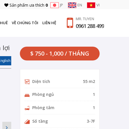
Sản phẩm ưa thích
0
JP
EN
VI
MR. TUYEN
THUÊ
VỀ CHÚNG TÔI
LIÊN HỆ
0961 288 499
 lợi
$ 750 - 1,000 / THÁNG
nglish
Diện tích
55 m2
Phòng ngủ
1
Phòng tắm
1
Số tầng
3-7F