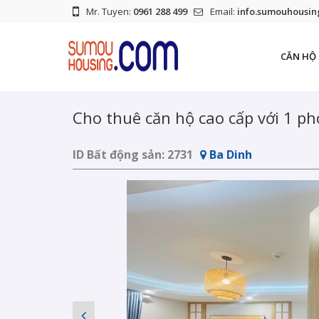
Mr. Tuyen:
0961 288 499
Email:
info.sumouhousi
CĂN HỘ 
Cho thuê căn hộ cao cấp với 1 phò
ID Bất động sản:
2731
Ba Dinh