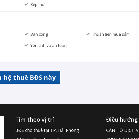
Bếp mở
Ban công
Thuận tiện mua sắm
Yên tĩnh và an toàn
n hệ thuê BĐS này
Tìm theo vị trí
Điều hướng
BĐS cho thuê tại TP. Hải Phòng
CĂN HỘ DỊCH V