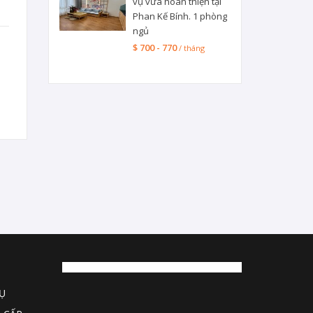
vụ vừa hoàn thiện tại
Phan Kế Bính. 1 phòng
ngủ
$ 700 - 770
/ tháng
Ụ