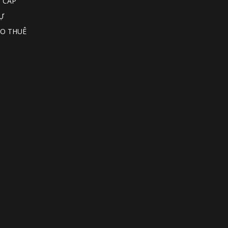
 CẤP
Ự
O THUÊ