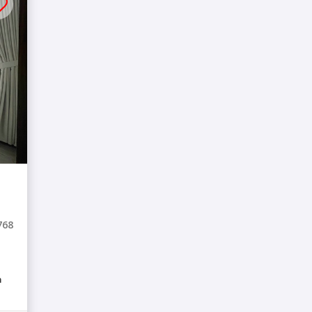
768
m