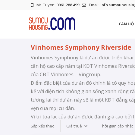
Mr. Tuyen:
0961 288 499
Email:
info.sumouhousi
CĂN HỘ 
Vinhomes Symphony Riverside
Vinhomes Symphony là dự án được triển khai
căn hộ cao cấp nằm tại KĐT Vinhomes Riversi
của CĐT Vinhomes – Vingroup.
Điểm đặc biệt của dự án đó chính là có quy ho
kế với diện tích không gian sống xanh rộng rã
tương lai thì dự án này sẽ là một KĐT đẳng cấp
vẹn của mọi cư dân.
Vị trí tọa lạc của dự án được đánh giá cao bởi
nhanh chóng, dễ dàng kết nối cũng như di chuy
Sắp xếp theo
dịch vụ hiện hữu.