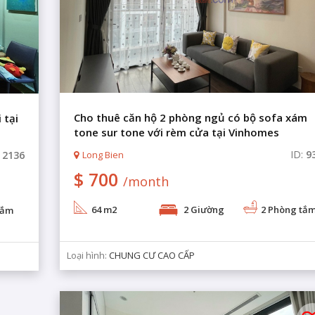
Cho thuê căn hộ 2 phòng ngủ có bộ sofa xám
 tại
tone sur tone với rèm cửa tại Vinhomes
Symphony
ID:
9
:
2136
Long Bien
$ 700
/month
64 m2
2 Giường
2 Phòng tắ
tắm
Loại hình:
CHUNG CƯ CAO CẤP