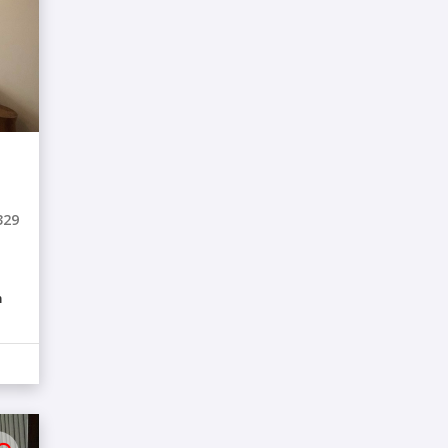
329
m