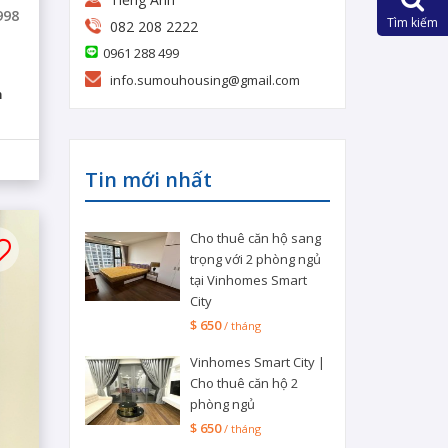
998
Tìm kiếm
082 208 2222
0961 288 499
info.sumouhousing@gmail.com
m
Tin mới nhất
Cho thuê căn hộ sang
trọng với 2 phòng ngủ
tại Vinhomes Smart
City
$ 650
/ tháng
Vinhomes Smart City |
Cho thuê căn hộ 2
phòng ngủ
$ 650
/ tháng