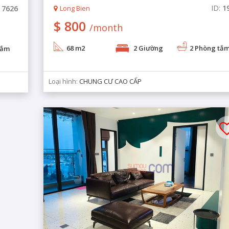
ID:
1
:
7626
Long Bien
$ 800
/month
68 m2
2 Giường
2 Phòng tắ
tắm
Loại hình:
CHUNG CƯ CAO CẤP