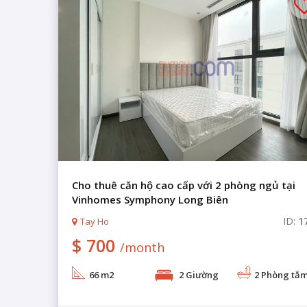
Cho thuê căn hộ cao cấp với 2 phòng ngủ tại
Vinhomes Symphony Long Biên
ID:
1
Tay Ho
$ 700
/month
66 m2
2 Giường
2 Phòng tắ