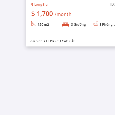
ID
Long Bien
$ 1,700
/month
150 m2
3 Giường
3 Phòng 
Loại hình:
CHUNG CƯ CAO CẤP