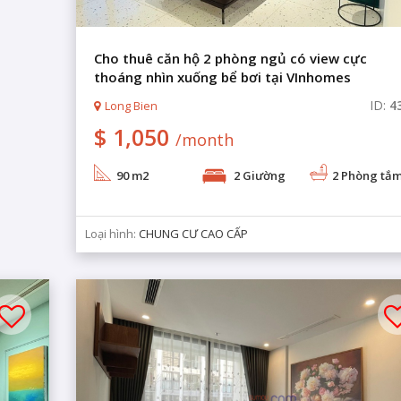
Cho thuê căn hộ 2 phòng ngủ có view cực
thoáng nhìn xuống bể bơi tại VInhomes
Symphony
ID:
4
Long Bien
$ 1,050
/month
90 m2
2 Giường
2 Phòng tắ
Loại hình:
CHUNG CƯ CAO CẤP