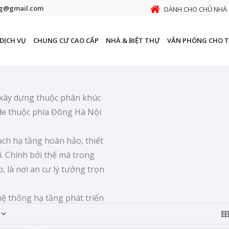
ng@gmail.com
DÀNH CHO CHỦ NHÀ
DỊCH VỤ
CHUNG CƯ CAO CẤP
NHÀ & BIỆT THỰ
VĂN PHÒNG CHO 
 xây dựng thuộc phân khúc
de thuộc phía Đông Hà Nội
ạch hạ tầng hoàn hảo, thiết
i. Chính bởi thế mà trong
, là nơi an cư lý tưởng trọn
 hệ thống hạ tầng phát triển
ển tới hệ thống tiện ích