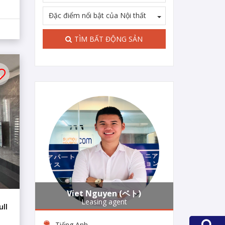
Đặc điểm nổi bật của Nội thất
TÌM BẤT ĐỘNG SẢN
0-22-vi
Viet Nguyen (ベト)
Leasing agent
ll
Tiếng Anh