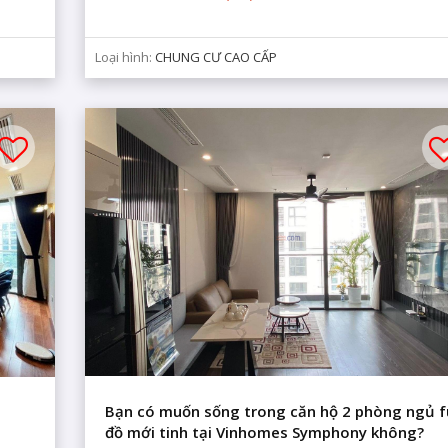
Loại hình:
CHUNG CƯ CAO CẤP
y xin vui lòng liên hệ với
c tư vấn chi tiết.
Bạn có muốn sống trong căn hộ 2 phòng ngủ fu
đồ mới tinh tại Vinhomes Symphony không?