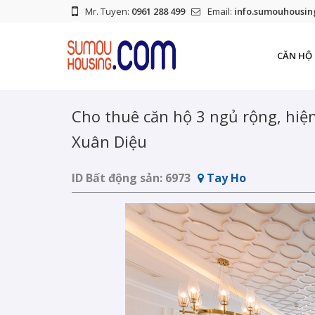
Mr. Tuyen:
0961 288 499
Email:
info.sumouhousi
CĂN HỘ 
Cho thuê căn hộ 3 ngủ rộng, hiện 
Xuân Diệu
ID Bất động sản:
6973
Tay Ho