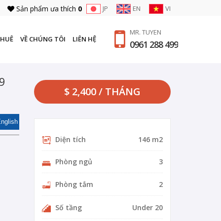
Sản phẩm ưa thích
0
JP
EN
VI
MR. TUYEN
THUÊ
VỀ CHÚNG TÔI
LIÊN HỆ
0961 288 499
59
$ 2,400 / THÁNG
nglish
Diện tích
146 m2
Phòng ngủ
3
Phòng tắm
2
Số tầng
Under 20