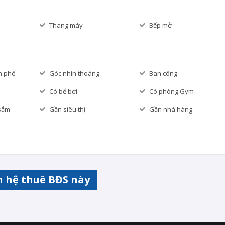
Thang máy
Bếp mở
h phố
Góc nhìn thoáng
Ban công
Có bể bơi
Có phòng Gym
sắm
Gần siêu thị
Gần nhà hàng
n hệ thuê BĐS này