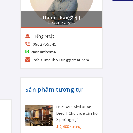
Danh Thai(タイ)
Leasing agent
Tiếng Nhật
0962755545
Vietnamhome
info.sumouhousing@gmail.com
Sản phẩm tương tự
D’Le Roi Soleil Xuan
Dieu | Cho thuê căn hộ
3 phòng ngủ
$ 2,400
/ tháng