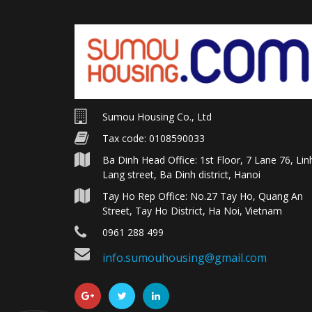
Sumou Housing Co., Ltd
Tax code: 0108590033
Ba Dinh Head Office: 1st Floor, 7 Lane 76, Lin
Lang street, Ba Dinh district, Hanoi
Tay Ho Rep Office: No.27 Tay Ho, Quang An
Street, Tay Ho District, Ha Noi, Vietnam
0961 288 499
info.sumouhousing@gmail.com