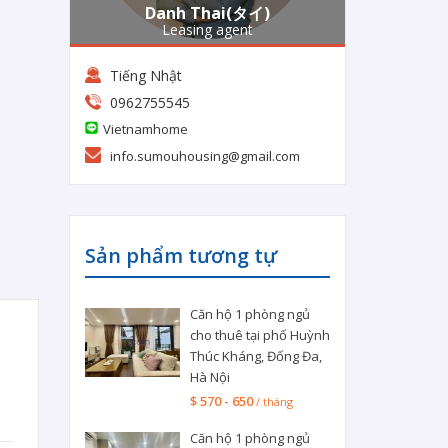
Danh Thai(タイ)
Leasing agent
Tiếng Nhật
0962755545
Vietnamhome
info.sumouhousing@gmail.com
Sản phẩm tương tự
Căn hộ 1 phòng ngủ
cho thuê tại phố Huỳnh
Thúc Kháng, Đống Đa,
Hà Nội
$ 570 - 650
/ tháng
Căn hộ 1 phòng ngủ