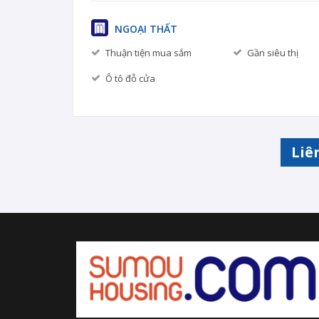
NGOẠI THẤT
Thuận tiện mua sắm
Gần siêu thị
Ô tô đỗ cửa
Liê