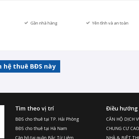
Gần nhà hàng
Yên tĩnh và an toàn
n hệ thuê BĐS này
Tìm theo vị trí
Điều hướng
BĐS cho thuê tại TP. Hải Phòng
CĂN HỘ DỊCH V
BĐS cho thuê tại Hà Nam
CHUNG CƯ CAO
Căn hộ tại quận Bắc Từ Liêm
NHÀ & BIỆT TH