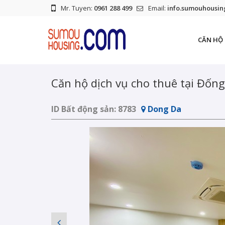
Mr. Tuyen:
0961 288 499
Email:
info.sumouhousi
CĂN HỘ 
Căn hộ dịch vụ cho thuê tại Đống
ID Bất động sản:
8783
Dong Da