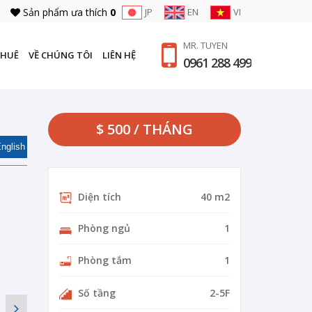
Sản phẩm ưa thích
0
JP
EN
VI
MR. TUYEN
THUÊ
VỀ CHÚNG TÔI
LIÊN HỆ
0961 288 499
$ 500 / THÁNG
nglish
Diện tích
40 m2
Phòng ngủ
1
Phòng tắm
1
Số tầng
2-5F