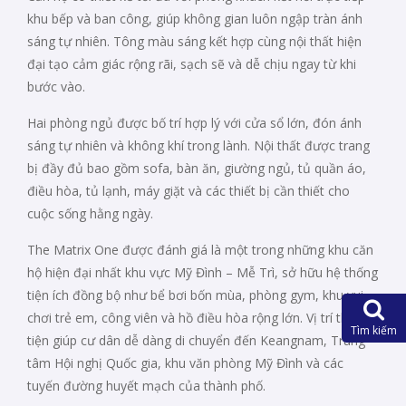
khu bếp và ban công, giúp không gian luôn ngập tràn ánh
sáng tự nhiên. Tông màu sáng kết hợp cùng nội thất hiện
đại tạo cảm giác rộng rãi, sạch sẽ và dễ chịu ngay từ khi
bước vào.
Hai phòng ngủ được bố trí hợp lý với cửa sổ lớn, đón ánh
sáng tự nhiên và không khí trong lành. Nội thất được trang
bị đầy đủ bao gồm sofa, bàn ăn, giường ngủ, tủ quần áo,
điều hòa, tủ lạnh, máy giặt và các thiết bị cần thiết cho
cuộc sống hằng ngày.
The Matrix One được đánh giá là một trong những khu căn
hộ hiện đại nhất khu vực Mỹ Đình – Mễ Trì, sở hữu hệ thống
tiện ích đồng bộ như bể bơi bốn mùa, phòng gym, khu vui
chơi trẻ em, công viên và hồ điều hòa rộng lớn. Vị trí thuận
Tìm kiếm
tiện giúp cư dân dễ dàng di chuyển đến Keangnam, Trung
tâm Hội nghị Quốc gia, khu văn phòng Mỹ Đình và các
tuyến đường huyết mạch của thành phố.