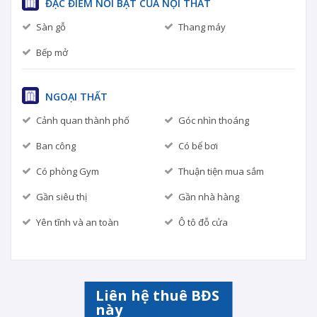
ĐẶC ĐIỂM NỔI BẬT CỦA NỘI THẤT
Sàn gỗ
Thang máy
Bếp mở
NGOẠI THẤT
Cảnh quan thành phố
Góc nhìn thoáng
Ban công
Có bể bơi
Có phòng Gym
Thuận tiện mua sắm
Gần siêu thị
Gần nhà hàng
Yên tĩnh và an toàn
Ô tô đỗ cửa
Liên hệ thuê BĐS
này