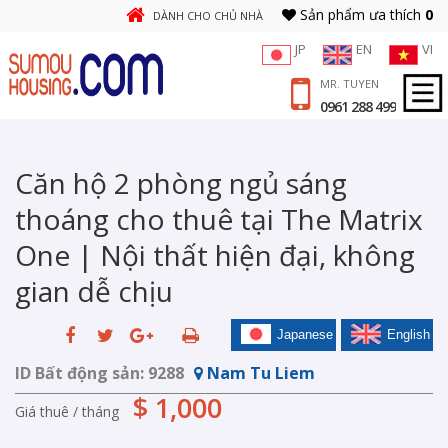
Sản phẩm ưa thích
0
DÀNH CHO CHỦ NHÀ
JP
EN
VI
MR. TUYEN
0961 288 499
Căn hộ 2 phòng ngủ sáng
thoáng cho thuê tại The Matrix
One | Nội thất hiện đại, không
gian dễ chịu
Japanese
English
ID Bất động sản:
9288
Nam Tu Liem
$ 1,000
Giá thuê / tháng