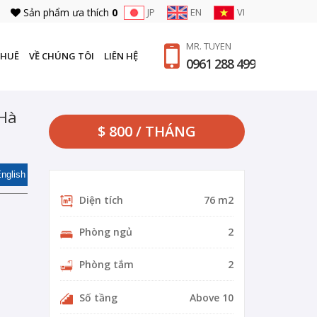
Sản phẩm ưa thích
0
JP
EN
VI
MR. TUYEN
THUÊ
VỀ CHÚNG TÔI
LIÊN HỆ
0961 288 499
 Hà
$ 800 / THÁNG
nglish
Diện tích
76 m2
Phòng ngủ
2
Phòng tắm
2
Số tầng
Above 10