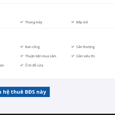
Thang máy
Bếp mở
Ban công
Sân thượng
Thuận tiện mua sắm
Gần siêu thị
oàn
Ô tô đỗ cửa
n hệ thuê BĐS này