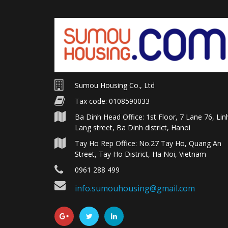
Sumou Housing Co., Ltd
Tax code: 0108590033
Ba Dinh Head Office: 1st Floor, 7 Lane 76, Lin
Lang street, Ba Dinh district, Hanoi
Tay Ho Rep Office: No.27 Tay Ho, Quang An
Street, Tay Ho District, Ha Noi, Vietnam
0961 288 499
info.sumouhousing@gmail.com