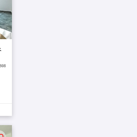
ベ
808