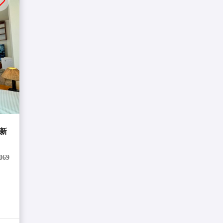
る新
069