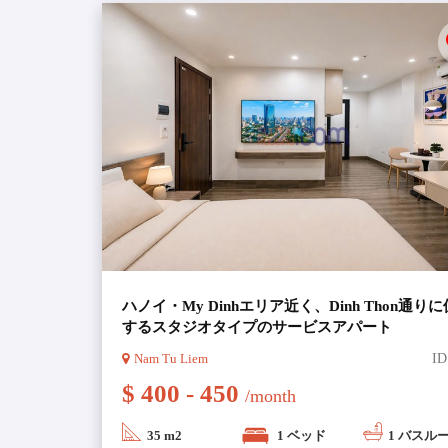
善を尽くすことをお約束いたします。エージェ
可能です。
＊ ご案内から入居･契約更新･退去まで24時間
＊ 私共は、お客様のニーズとご予算に見合った
新不動産情報をご用意しております。毎日新し
＊ 長い期間日本に住んでいましたので日本人の
いるエージェントチームです。
＊ 特に契約書の内容は日本人のために日本語版
✔ 最新の賃貸サービスアパートメント
✔ 最新の賃貸高級アパートメント
✔ 最新のワンルーム賃貸（Studioタイプ）
ハノイ・My Dinhエリア近く、Dinh Thon通り
するスタジオタイプのサービスアパート
✔ 最新の賃貸一軒家・ヴィラ
✔ 最新の賃貸オフィス
Nam Tu Liem
ID
$ 400 - 450
/month
35 m2
1 ベッド
1 バスル