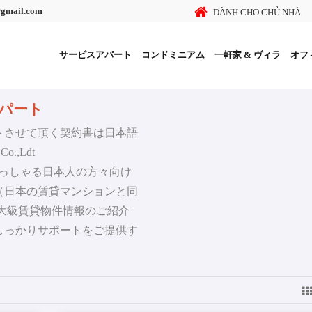
@gmail.com
DÀNH CHO CHỦ NHÀ
サービスアパート
コンドミニアム
一軒家 & ヴィラ
オフ
アパート
トさせて頂く契約書は日本語
.,Ldt
にいらっしゃる日本人の方々向け
（日本の賃貸マンションと同
大級賃貸物件情報のご紹介
しっかりサポートをご提供す
に沿う物件がみつかるまで最