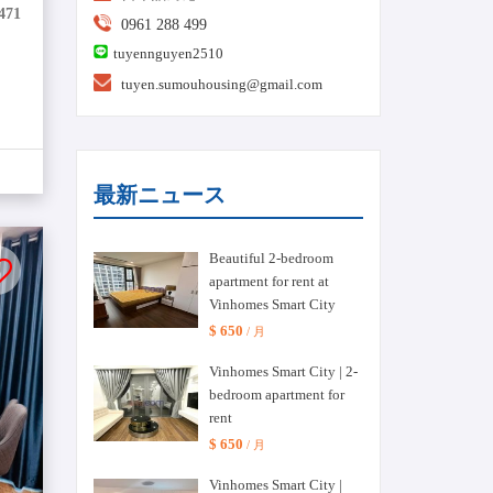
471
0961 288 499
tuyennguyen2510
tuyen.sumouhousing@gmail.com
最新ニュース
Beautiful 2-bedroom
apartment for rent at
Vinhomes Smart City
$ 650
/ 月
Vinhomes Smart City | 2-
bedroom apartment for
rent
$ 650
/ 月
Vinhomes Smart City |