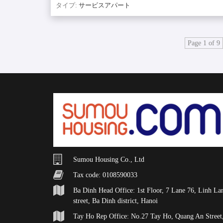
タイプ:
サービスアパート
Page 1 of 9
Sumou Housing Co., Ltd
Tax code: 0108590033
Ba Dinh Head Office: 1st Floor, 7 Lane 76, Linh La
street, Ba Dinh district, Hanoi
Tay Ho Rep Office: No.27 Tay Ho, Quang An Street