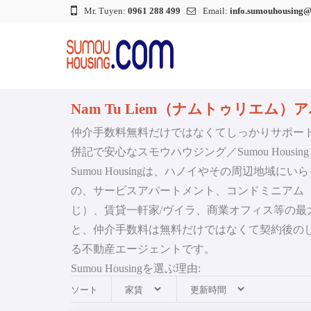
Mr. Tuyen:
0961 288 499
Email:
info.sumouhousing
Nam Tu Liem（ナムトゥリエム）
仲介手数料無料だけではなくてしっかりサポー
併記で安心なスモウハウジング／Sumou Housing Co
Sumou Housingは、ハノイやその周辺地域
の、サービスアパートメント、コンドミニアム
じ）、賃貸一軒家/ヴイラ、商業オフィス等の最
と、仲介手数料は無料だけではなくて契約後の
る不動産エージェントです。
Sumou Housingを選ぶ理由:
＊ 親身になってサポート致します
ソート
＊ 豊富なマーケット情報と専門知識で、ご希望