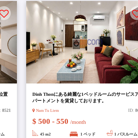
ントは全員日本語での対応が
でサポート致します
、ハノイとその周辺地域の最
い物件を追加しています。
考えやご希望はよく分かって
とベトナム語版で安全・安心
に位置
Dinh Thonにある綺麗な1ベッドルームのサービス
パートメントを賃貸しております。
:
8521
Nam Tu Liem
ID:
8
$ 500 - 550
/month
ーム
45 m2
1 ベッド
1 バスルーム