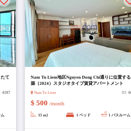
したて
Nam Tu Liem地区Nguyen Dong Chi通りに位置す
築（2024）スタジオタイプ賃貸アパートメント
:
4187
Nam Tu Liem
ID:
6
$ 500
/month
ーム
35 m2
1 ベッド
1 バスルーム