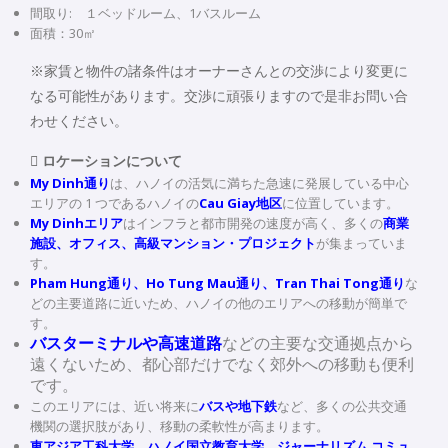
間取り: １ベッドルーム、1バスルーム
面積：30㎡
※家賃と物件の諸条件はオーナーさんとの交渉により変更に
なる可能性があります。交渉に頑張りますので是非お問い合
わせください。
 ロケーションについて
My Dinh通り
は、ハノイの活気に満ちた急速に発展している中心
エリアの 1 つであるハノイの
Cau Giay
地区
に位置しています。
My Dinhエリア
はインフラと都市開発の速度が高く、多くの
商業
施設、オフィス、高級マンション・プロジェクト
が集まっていま
す。
Pham Hung通り、Ho Tung Mau通り、Tran Thai Tong通り
な
どの主要道路に近いため、ハノイの他のエリアへの移動が簡単で
す。
バスターミナルや高速道路
などの主要な交通拠点から
遠くないため、都心部だけでなく郊外への移動も便利
です。
このエリアには、近い将来に
バスや地下鉄
など、多くの公共交通
機関の選択肢があり、移動の柔軟性が高まります。
東アジア工科大学、ハノイ国立教育大学、ジャーナリズム コミュ