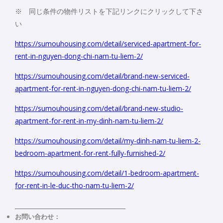
※ 同じ条件の物件リストを下記リンクにクリックして下さ
い
https://sumouhousing.com/detail/serviced-apartment-for-
rent-in-nguyen-dong-chi-nam-tu-liem-2/
https://sumouhousing.com/detail/brand-new-serviced-
apartment-for-rent-in-nguyen-dong-chi-nam-tu-liem-2/
https://sumouhousing.com/detail/brand-new-studio-
apartment-for-rent-in-my-dinh-nam-tu-liem-2/
https://sumouhousing.com/detail/my-dinh-nam-tu-liem-2-
bedroom-apartment-for-rent-fully-furnished-2/
https://sumouhousing.com/detail/1-bedroom-apartment-
for-rent-in-le-duc-tho-nam-tu-liem-2/
_____________________________________
お問い合わせ：