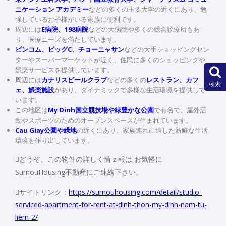
ニケーション アカデミー
などの多くの主要大学の近くにあり、勉
強しているお子様がいる家族に便利です。
周辺には
E病院、198病院
などの大病院や多くの総合診療所もあ
り、医療ニーズを満たしています。
ビンコム、ビッグC、チョーニャサン
などの大手ショッピングセン
ターやスーパーマーケットが近く、住民に多くのショッピングや
娯楽サービスを提供しています。
周辺には
カナリスビールクラブ
などの多くの
レストラン、カフ
検索
ェ、娯楽施設
があり、ダイナミックで多様な生活環境を提供して
います。
この地区は
My Dinh
国立競技場や緑豊かな公園
で有名で、屋外活
動やスポーツのためのオープンスペースが生まれています。
Cau Giay
公園や緑地
の近くにあり、家族連れに適した新鮮な生活
環境を作り出しています。
どうぞ、この物件の詳しく情ｚ報は お気軽に
SumouHousing不動産にご連絡下さい。
サイトリンク：
https://sumouhousing.com/detail/studio-
serviced-apartment-for-rent-at-dinh-thon-my-dinh-nam-tu-
liem-2/