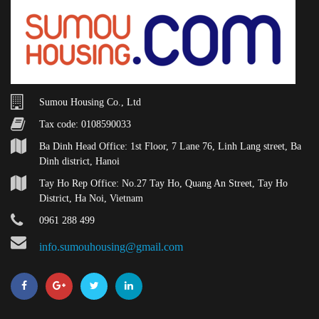
Sumou Housing Co., Ltd
Tax code: 0108590033
Ba Dinh Head Office: 1st Floor, 7 Lane 76, Linh Lang street, Ba
Dinh district, Hanoi
Tay Ho Rep Office: No.27 Tay Ho, Quang An Street, Tay Ho
District, Ha Noi, Vietnam
0961 288 499
info.sumouhousing@gmail.com