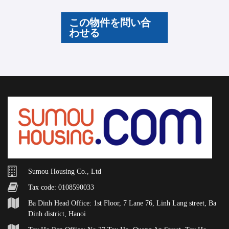
この物件を問い合
わせる
Sumou Housing Co., Ltd
Tax code: 0108590033
Ba Dinh Head Office: 1st Floor, 7 Lane 76, Linh Lang street, Ba
Dinh district, Hanoi