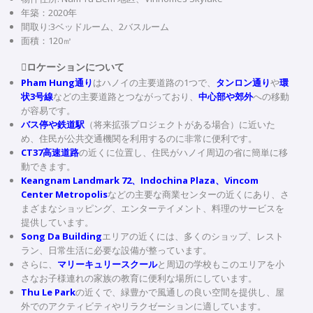
年築：2020年
間取り:3ベッドルーム、2バスルーム
面積：120㎡
ロケーションについて
Pham Hung通り
はハノイの主要道路の1つで、
タンロン通り
や
環
状3号線
などの主要道路とつながっており、
中心部や郊外
への移動
が容易です。
バス停や鉄道駅
（将来拡張プロジェクトがある場合）に近いた
め、住民が公共交通機関を利用するのに非常に便利です。
CT37高速道路
の近くに位置し、住民がハノイ周辺の省に簡単に移
動できます。
Keangnam Landmark 72、Indochina Plaza、Vincom
Center Metropolis
などの主要な商業センターの近くにあり、さ
まざまなショッピング、エンターテイメント、料理のサービスを
提供しています。
Song Da Building
エリアの近くには、多くのショップ、レスト
ラン、日常生活に必要な設備が整っています。
さらに、
マリーキュリースクール
と周辺の学校もこのエリアを小
さなお子様連れの家族の教育に便利な場所にしています。
Thu Le Park
の近くで、緑豊かで風通しの良い空間を提供し、屋
外でのアクティビティやリラクゼーションに適しています。