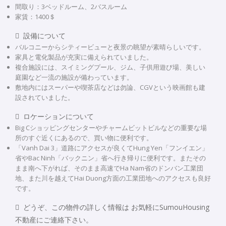
間取り：3ベッドルーム、2バスルーム
家賃：1400＄
 設備について
バルコニーからシティービューと夜景の眺望が素晴らしいです。
家具と電化製品が充実に備えられていました。
複合施設には、スイミングプール、ジム、子供用遊び場、美しい
庭園など一流の施設が備わっています。
敷地内にはスーパーや喫茶店などは勿論、CGVという映画館も建
設されていました。
 ロケーションについて
Big Cショッピングセンターやチャームビットビルなどの重要な場
所のすぐ近くにあるので、買い物に便利です。
「Vanh Dai 3」道路にアクセスが良くてHung Yen「フンイエン」
省やBac Ninh「バックニン」省へ行き帰りに便利です。またその
まま南へ下がれば、そのまま高速でHa Nam省のドンバン工業団
地、また川を越えてHai Duong方面の工業団地へのアクセスも良好
です。
 どうぞ、この物件の詳しく情報は お気軽にSumouHousing
不動産にご連絡下さい。