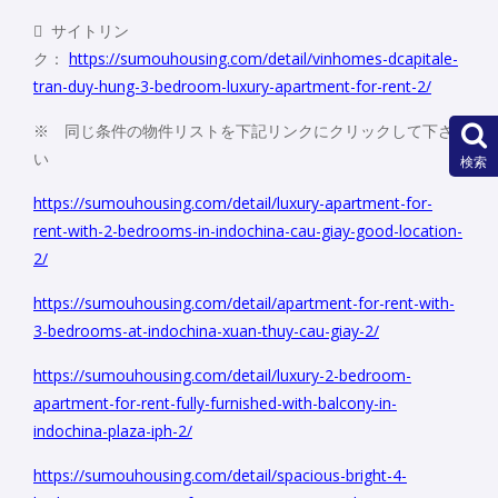
 サイトリン
ク：
https://sumouhousing.com/detail/vinhomes-dcapitale-
tran-duy-hung-3-bedroom-luxury-apartment-for-rent-2/
※ 同じ条件の物件リストを下記リンクにクリックして下さ
い
検索
https://sumouhousing.com/detail/luxury-apartment-for-
rent-with-2-bedrooms-in-indochina-cau-giay-good-location-
2/
https://sumouhousing.com/detail/apartment-for-rent-with-
3-bedrooms-at-indochina-xuan-thuy-cau-giay-2/
https://sumouhousing.com/detail/luxury-2-bedroom-
apartment-for-rent-fully-furnished-with-balcony-in-
indochina-plaza-iph-2/
https://sumouhousing.com/detail/spacious-bright-4-