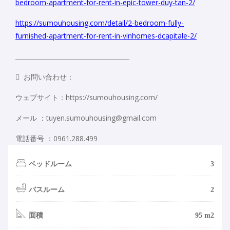
bedroom-apartment-for-rent-in-epic-tower-duy-tan-2/
https://sumouhousing.com/detail/2-bedroom-fully-
furnished-apartment-for-rent-in-vinhomes-dcapitale-2/
_____________________________________
 お問い合わせ：
ウェブサイト：https://sumouhousing.com/
メール ：tuyen.sumouhousing@gmail.com
電話番号 ：0961.288.499
ベッドルーム
3
バスルーム
2
面積
95 m2