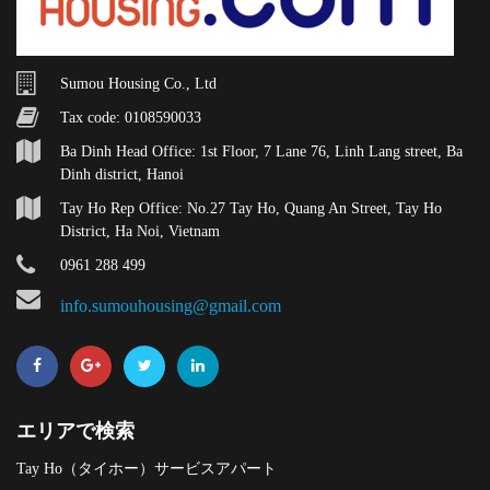
Sumou Housing Co., Ltd
Tax code: 0108590033
Ba Dinh Head Office: 1st Floor, 7 Lane 76, Linh Lang street, Ba
Dinh district, Hanoi
Tay Ho Rep Office: No.27 Tay Ho, Quang An Street, Tay Ho
District, Ha Noi, Vietnam
0961 288 499
info.sumouhousing@gmail.com
エリアで検索
Tay Ho（タイホー）サービスアパート