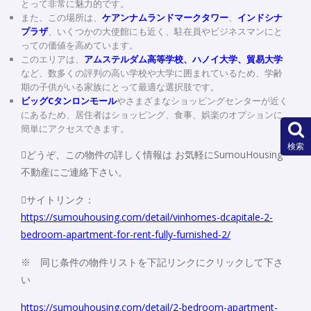
とって非常に魅力的です。
また、この場所は、
ケアンナムランドマークタワ
ー
、
インドシナ
プラザ
、いくつかの大使館にも近く、駐在員やビジネスマンにと
っての価値を高めています。
このエリアは、
アムステルダム高等学校、ハノイ大学、貿易大学
など、数多くの評判の高い学校や大学に囲まれているため、学齢
期の子供がいる家族にとって最適な選択肢です。
ビッグCタンロンモール
やさまざまなショッピングセンターが近く
にあるため、居住者はショッピング、食事、娯楽のオプションに
簡単にアクセスできます。
検索
どうぞ、この物件の詳しく情報は お気軽にSumouHousing
不動産にご連絡下さい。
サイトリンク：
https://sumouhousing.com/detail/vinhomes-dcapitale-2-
bedroom-apartment-for-rent-fully-furnished-2/
※ 同じ条件の物件リストを下記リンクにクリックして下さ
い
https://sumouhousing.com/detail/2-bedroom-apartment-