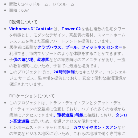
間取り:2ベッドルーム、1バスルーム
面積：60㎡
設備について
Vinhomes D’ Capitale
は、
Tower C2
を含む複数の住宅タワー
を特徴とし、モダンなデザイン、高品質の素材、スマートホーム
システムを備えた高級アパートメントを提供しています。
居住者は豪華な
クラブハウス、プール、フィットネス センター
を
利用でき、市内でリゾートのような体験をすることができます。
子
供の遊び場、幼稚園
などの家族向けのアメニティがあり、一流
の教育機関に近いため、子育てに最適な場所です。
このプロジェクトでは、
24 時間体制
のセキュリティ、コンシェル
ジュ サービス、駐車場を提供しており、安全で便利な生活環境が
保証されています。
ロケーションについて
このプロジェクトは、トラン・デュイ・フンとクアット・デュ
イ・ティエンの交差点に位置しており、ハノイの多くの地域から
簡単にアクセスできます
。環状道路3号線
に接続しており、
タンロ
ン高速道路
に近いため、交通アクセスが便利です。
ビンホームズ・デ・キャピタルは、
カウザイやタン・スアン
など
の主要なビジネス地区に近いため、これらの地域で働く専門家に