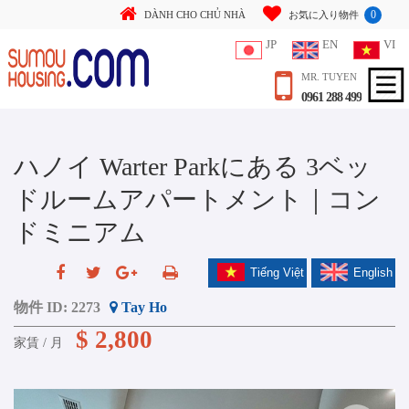
0
DÀNH CHO CHỦ NHÀ
お気に入り物件
JP
EN
VI
MR. TUYEN
0961 288 499
ハノイ Warter Parkにある 3ベッ
ドルームアパートメント｜コン
ドミニアム
Tiếng Việt
English
物件 ID:
2273
Tay Ho
$ 2,800
家賃 / 月