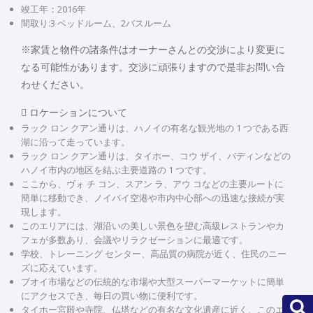
竣工年：2016年
間取り:3 ベッドルーム、2バスルーム
※家賃と物件の諸条件はオーナーさんとの交渉により変更に
なる可能性があります。交渉に頑張りますので是非お問い合
わせください。
 ロケーションについて
ラック ロン クアン通りは、ハノイの有名な観光地の 1 つである西
湖に沿って走っています。
ラック ロン クアン通りは、タイホー、コウ ザイ、バディンなどの
ハノイ市内の地区を結ぶ主要道路の 1 つです。
ここから、ヴォ チ コン、スアン ラ、アウ コなどの主要ルートに
簡単に移動でき、ノイバイ空港や市内中心部への迅速な接続が実
現します。
このエリアには、湖沿いの美しい景色を望む高級レストランやカ
フェが多数あり、会議やリラクゼーションに最適です。
学校、トレーニング センター、高品質の病院が近く、住民のニー
ズに応えています。
ブオイ市場などの伝統的な市場や大型スーパーマーケットに簡単
にアクセスでき、毎日の買い物に便利です。
タイホー宮殿や寺院、仏塔などの有名な文化遺産に近く、このエ