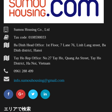
Sumou Housing Co., Ltd
Tax code: 0108590033
Ba Dinh Head Office: 1st Floor, 7 Lane 76, Linh Lang street, Ba
Dinh district, Hanoi
Tay Ho Rep Office: No.27 Tay Ho, Quang An Street, Tay Ho
District, Ha Noi, Vietnam
0961 288 499
info.sumouhousing@gmail.com
エリアで検索