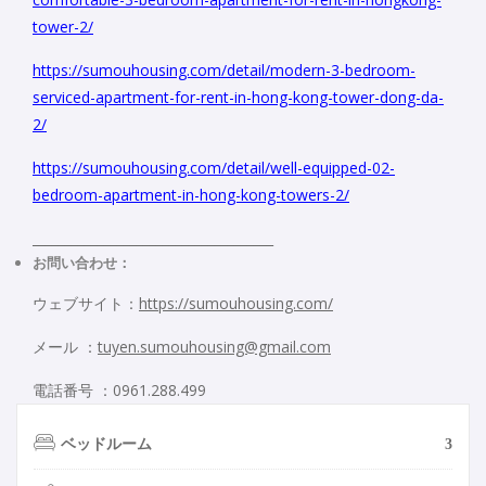
tower-2/
https://sumouhousing.com/detail/modern-3-bedroom-
serviced-apartment-for-rent-in-hong-kong-tower-dong-da-
2/
https://sumouhousing.com/detail/well-equipped-02-
bedroom-apartment-in-hong-kong-towers-2/
_____________________________________
お問い合わせ：
ウェブサイト：
https://sumouhousing.com/
メール ：
tuyen.sumouhousing@gmail.com
電話番号 ：0961.288.499
ベッドルーム
3