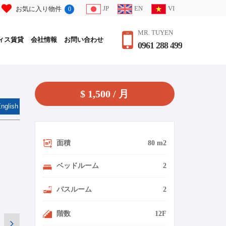
JP
EN
VI
お気に入り物件
0
MR. TUYEN
ィス賃貸
会社情報
お問い合わせ
0961 288 499
$ 1,500 / 月
nglish
面積
80 m2
ベッドルーム
2
バスルーム
2
階数
12F