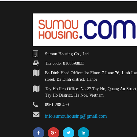
Sumou Housing Co., Ltd
Tax code: 0108590033
Ba Dinh Head Office: 1st Floor, 7 Lane 76, Linh La
street, Ba Dinh district, Hanoi
Tay Ho Rep Office: No.27 Tay Ho, Quang An Street
Tay Ho District, Ha Noi, Vietnam
0961 288 499
info.sumouhousing@gmail.com