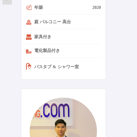
年築
2020
庭 バルコニー 高台
家具付き
電化製品付き
バスタブ & シャワー室
0-11-ja