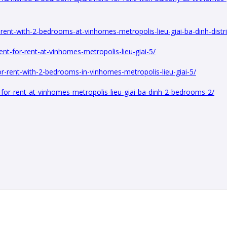
ent-with-2-bedrooms-at-vinhomes-metropolis-lieu-giai-ba-dinh-distri
t-for-rent-at-vinhomes-metropolis-lieu-giai-5/
r-rent-with-2-bedrooms-in-vinhomes-metropolis-lieu-giai-5/
or-rent-at-vinhomes-metropolis-lieu-giai-ba-dinh-2-bedrooms-2/