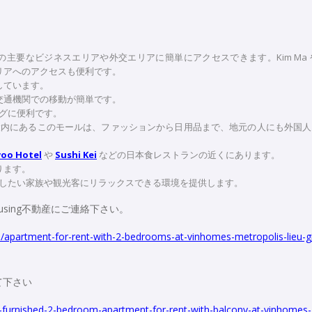
ノイの主要なビジネスエリアや外交エリアに簡単にアクセスできます。Kim Ma や
エリアへのアクセスも便利です。
しています。
交通機関での移動が簡単です。
グに便利です。
etropolis 複合施設内にあるこのモールは、ファッションから日用品まで、地元の人にも外
。
oo Hotel
や
Sushi Kei
などの日本食レストランの近くにあります。
ります。
したい家族や観光客にリラックスできる環境を提供します。
using不動産にご連絡下さい。
/apartment-for-rent-with-2-bedrooms-at-vinhomes-metropolis-lieu-gi
て下さい
ly-furnished-2-bedroom-apartment-for-rent-with-balcony-at-vinhomes-