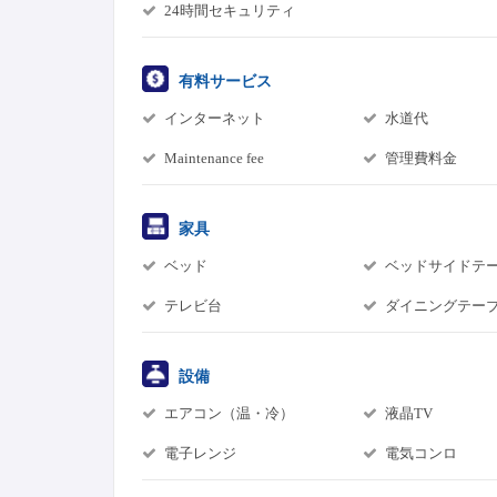
24時間セキュリティ
有料サービス
インターネット
水道代
Maintenance fee
管理費料金
家具
ベッド
ベッドサイドテ
テレビ台
ダイニングテー
設備
エアコン（温・冷）
液晶TV
電子レンジ
電気コンロ