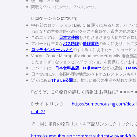
竣工年：2019年
間取り:2ベッドルーム、2バスルーム

ロケーションについて
中心部のロケーション: Lieu Giai 通りにあるため、ハ
Tan などの主要道路へのアクセスも良好で、市内の他の
このエリアは、
日本大使館
を含むさまざまな大使館に近接
アパートは主要な
バス路線
や
幹線道路
の近くにあり、公共
ロッテ センター ハノイ
のすぐ近くにあるため、ショッピン
Vincom Center Metropolis: Vinhomes M
したさまざまなショッピング オプションを提供しています
アパートは、
日本食料品店
、
Fuji Mart
などの店舗、
Daew
日本食のほか、各国料理や地元のベトナムレストランもあ
近くにある
Thu Le公園
は、忙しい都会の生活を離れて休憩
どうぞ、この物件の詳しく情報は お気軽にSumouHo
サイトリンク：
https://sumouhousing.com/detail
dinh-2/
※ 同じ条件の物件リストを下記リンクにクリックし
https://sumouhousing.com/detail/bright-airy-and-ful