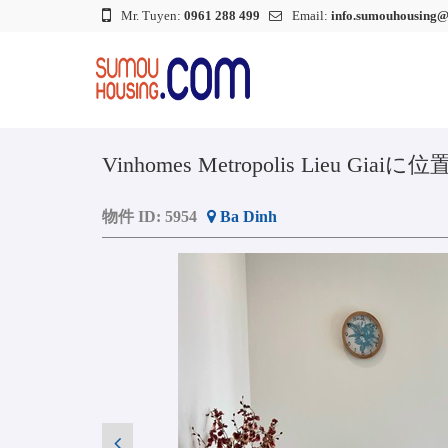
Mr. Tuyen:
0961 288 499
Email:
info.sumouhousing
Vinhomes Metropolis Lieu
物件 ID:
5954
Ba Dinh