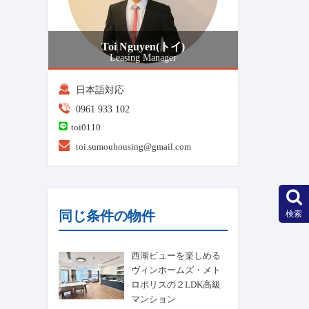
Toi Nguyen(トイ)
Leasing Manager
日本語対応
0961 933 102
toi0110
toi.sumouhousing@gmail.com
同じ条件の物件
検索
西湖ビューを楽しめる
ヴィンホームズ・メト
ロポリスの２LDK高級
マンション