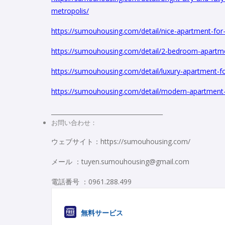
metropolis/
https://sumouhousing.com/detail/nice-apartment-for-r
https://sumouhousing.com/detail/2-bedroom-apartmen
https://sumouhousing.com/detail/luxury-apartment-fo
https://sumouhousing.com/detail/modern-apartment-f
_____________________________________
お問い合わせ：
ウェブサイト：https://sumouhousing.com/
メール ：tuyen.sumouhousing@gmail.com
電話番号 ：0961.288.499
無料サービス