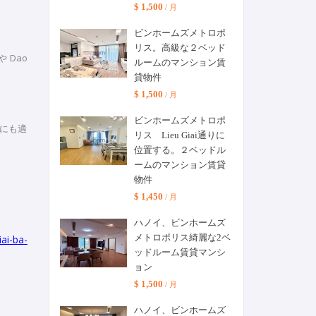
$ 1,500
/ 月
ビンホームズメトロポ
リス。高級な２ベッド
 Dao
ルームのマンション賃
貸物件
$ 1,500
/ 月
ビンホームズメトロポ
国人にも適
リス Lieu Giai通りに
位置する。２ベッドル
ームのマンション賃貸
物件
$ 1,450
/ 月
ハノイ、ビンホームズ
メトロポリス綺麗な2ベ
ai-ba-
ッドルーム賃貸マンシ
ョン
$ 1,500
/ 月
ハノイ、ビンホームズ