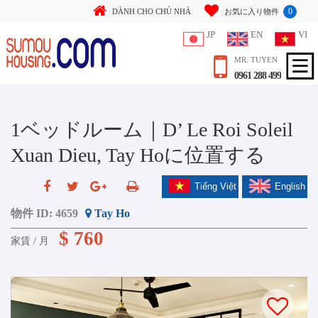
0
DÀNH CHO CHỦ NHÀ
お気に入り物件
JP
EN
VI
MR. TUYEN
0961 288 499
1ベッドルーム｜D’ Le Roi Soleil
Xuan Dieu, Tay Hoに位置する
Tiếng Việt
English
物件 ID:
4659
Tay Ho
$ 760
家賃 / 月