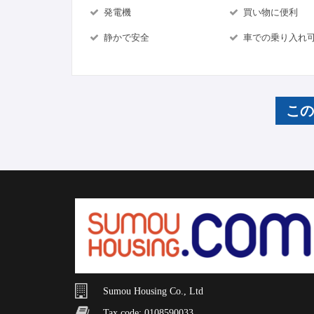
発電機
買い物に便利
静かで安全
車での乗り入れ
こ
Sumou Housing Co., Ltd
Tax code: 0108590033