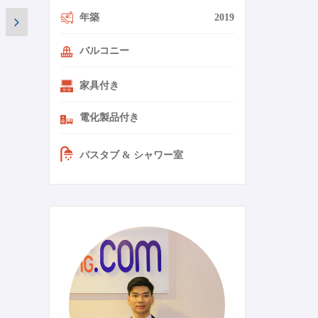
年築
2019
バルコニー
家具付き
電化製品付き
バスタブ & シャワー室
0-11-ja