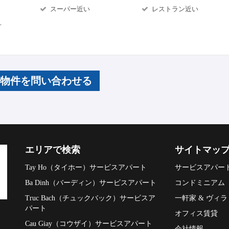
スーパー近い
レストラン近い
可
の物件を問い合わせる
エリアで検索
サイトマッ
Tay Ho（タイホー）サービスアパート
サービスアパー
Ba Dinh（バーディン）サービスアパート
コンドミニアム
Truc Bach（チュックバック）サービスア
一軒家 & ヴィラ
パート
オフィス賃貸
Cau Giay（コウザイ）サービスアパート
会社情報