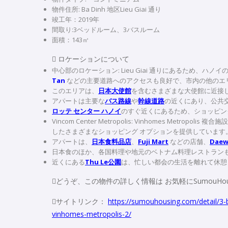
物件住所: Ba Dinh 地区Lieu Giai 通り
竣工年：2019年
間取り:3ベッドルーム、3バスルーム
面積：143㎥
 ロケーションについて
中心部のロケーション: Lieu Giai 通りにあるため、
Tan
などの主要道路へのアクセスも良好で、市内の他のエ
このエリアは、
日本大使館
を含むさまざまな大使館に近接
アパートは主要な
バス路線
や
幹線道路
の近くにあり、公共
ロッテ センター ハノイ
のすぐ近くにあるため、ショッピン
Vincom Center Metropolis: Vinhomes M
したさまざまなショッピング オプションを提供しています
アパートは、
日本食料品店
、
Fuji Mart
などの店舗、
Daew
日本食のほか、各国料理や地元のベトナム料理レストラン
近くにある
Thu Le公園
は、忙しい都会の生活を離れて休憩
どうぞ、この物件の詳しく情報は お気軽にSumouHo
サイトリンク：
https://sumouhousing.com/detail/3-b
vinhomes-metropolis-2/