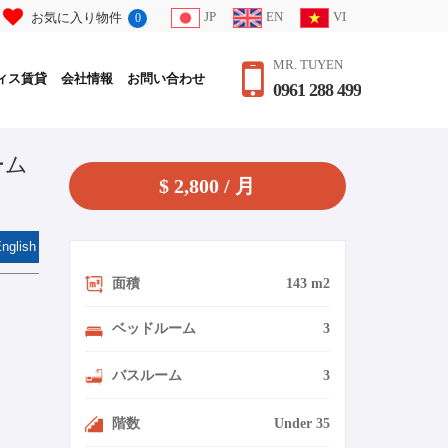
JP
EN
VI
お気に入り物件
0
MR. TUYEN
ィス賃貸
会社情報
お問い合わせ
0961 288 499
ーム
$ 2,800 / 月
nglish
面積
143 m2
ベッドルーム
3
バスルーム
3
階数
Under 35