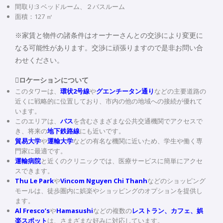
間取り:3 ベッドルーム、２バスルーム
面積：127 ㎡
※家賃と物件の諸条件はオーナーさんとの交渉により変更に
なる可能性があります。交渉に頑張りますので是非お問い合
わせください。
ロケーションについて
このタワーは、
環状2号線
や
グエンチータン通り
などの主要道路の
近くに戦略的に位置しており、市内の他の地域への接続が優れて
います。
このエリアは、
バス
を含むさまざまな公共交通機関でアクセスで
き、将来の
地下鉄路線
にも近いです。
貿易大学
や
運輸大学
などの有名な機関に近いため、学生や働く専
門家に最適です。
運輸病院
と近くのクリニックでは、医療サービスに簡単にアクセ
スできます。
Thu Le Park
や
Vincom Nguyen Chi Thanh
などのショッピング
モールは、徒歩圏内に娯楽やショッピングのオプションを提供し
ます。
Al Fresco’s
や
Hamasushi
などの複数の
レストラン、カフェ、娯
楽スポット
は、さまざまな好みに対応しています。