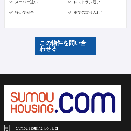
スーパー近い
レストラン近い
静かで安全
車での乗り入れ可
この物件を問い合
わせる
Sumou Housing Co., Ltd