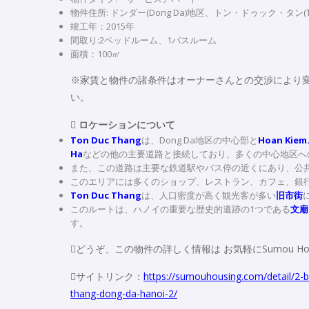
物件住所: ドンダー(Dong Da)地区、トン・ドゥック・タン(Ton
竣工年：2015年
間取り:2ベッドルーム、1バスルーム
面積：100㎡
※家賃と物件の諸条件はオーナーさんとの交渉により
い。
 ロケーションについて
Ton Duc Thang
は、Dong Da地区の中心部と
Hoan Kiem
Ha
などの他の主要道路と接続しており、多くの中心地区へ
また、この道路は主要な鉄道駅やバス停の近くにあり、公
このエリアには多くのショップ、レストラン、カフェ、銀
Ton Duc Thang
は、人口密度が高く観光客が多い
旧市街
このルートは、ハノイの重要な歴史的遺跡の1つである
文廟
す。
どうぞ、この物件の詳しく情報は お気軽にSumou Ho
サイトリンク：
https://sumouhousing.com/detail/2-b
thang-dong-da-hanoi-2/