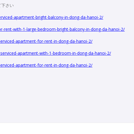
て下さい
rviced-apartment-bright-balcony-in-dong-da-hanoi-2/
r-rent-with-1-large-bedroom-bright-balcony-in-dong-da-hanoi-2/
erviced-apartment-for-rent-in-dong-da-hanoi-2/
-serviced-apartment-with-1-bedroom-in-dong-da-hanoi-2/
erviced-apartment-for-rent-in-dong-da-hanoi-2/