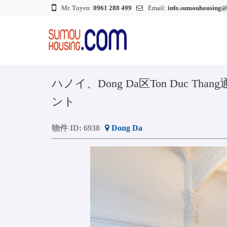
Mr. Tuyen:
0961 288 499
Email:
info.sumouhousing
ハノイ、Dong Da区Ton Duc
ント
物件 ID:
6938
Dong Da