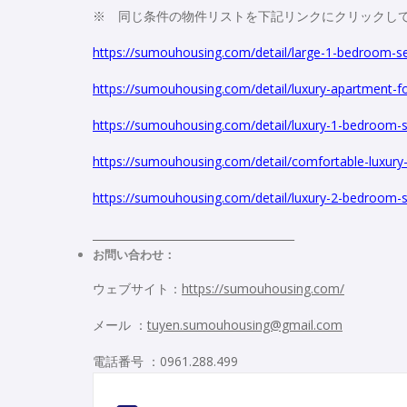
※ 同じ条件の物件リストを下記リンクにクリックし
https://sumouhousing.com/detail/large-1-bedroom-se
https://sumouhousing.com/detail/luxury-apartment-fo
https://sumouhousing.com/detail/luxury-1-bedroom-s
https://sumouhousing.com/detail/comfortable-luxury
https://sumouhousing.com/detail/luxury-2-bedroom-s
_____________________________________
お問い合わせ：
ウェブサイト：
https://sumouhousing.com/
メール ：
tuyen.sumouhousing@gmail.com
電話番号 ：0961.288.499