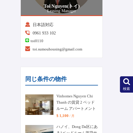
Toi Nguyen(トイ)
Leasing Manager
日本語対応
0961 933 102
toi0110
toi.sumouhousing@gmail.com
同じ条件の物件
検索
Vinhomes Nguyen Chi
Thanh の賃貸 2 ベッド
ルーム アパートメント
$ 1,100
/ 月
ハノイ、Dong Da区にあ
る1ベッドルーム賃貸サ