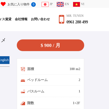
JP
EN
VI
お気に入り物件
0
MR. TUYEN
ィス賃貸
会社情報
お問い合わせ
0961 288 499
トメ
$ 900 / 月
nglish
面積
100 m2
ベッドルーム
2
バスルーム
1
階数
1+2F