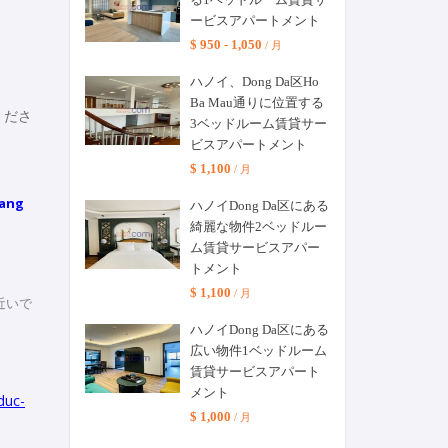
ービスアパートメント
$ 950 - 1,050
/ 月
ハノイ、Dong Da区Ho
Ba Mau通りに位置する
くださ
3ベッドルーム賃貸サー
ビスアパートメント
$ 1,100
/ 月
Lang
ハノイDong Da区にある
綺麗な物件2ベッドルー
ム賃貸サービスアパー
トメント
$ 1,100
/ 月
近いで
ハノイDong Da区にある
広い物件1ベッドルーム
賃貸サービスアパート
メント
duc-
$ 1,000
/ 月