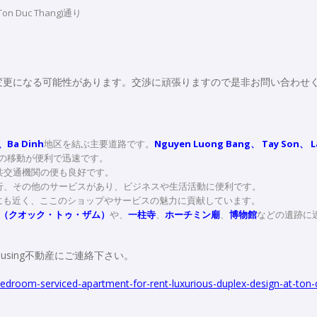
 Duc Thang)通り
変更になる可能性があります。交渉に頑張りますので是非お問い合わせ
、Ba Dinh
地区を結ぶ主要道路です。
Nguyen Luong Bang、 Tay Son、 
の移動が便利で迅速です。
共交通機関の便も良好です。
行、その他のサービスがあり、ビジネスや生活活動に便利です。
にも近く、ここのショップやサービスの魅力に貢献しています。
（クオック・トゥ・ザム）
や、
一柱寺
、
ホーチミン廟
、
博物館
などの遺跡に
using不動産にご連絡下さい。
edroom-serviced-apartment-for-rent-luxurious-duplex-design-at-ton-