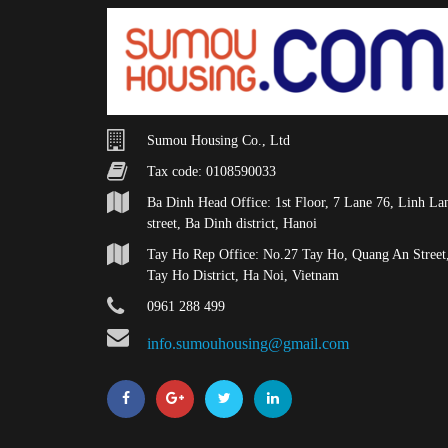
Sumou Housing Co., Ltd
Tax code: 0108590033
Ba Dinh Head Office: 1st Floor, 7 Lane 76, Linh La
street, Ba Dinh district, Hanoi
Tay Ho Rep Office: No.27 Tay Ho, Quang An Street
Tay Ho District, Ha Noi, Vietnam
0961 288 499
info.sumouhousing@gmail.com