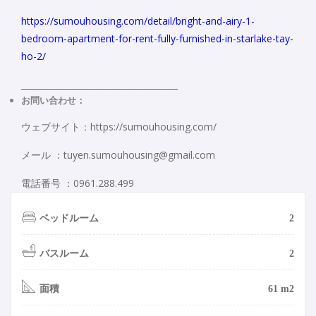
https://sumouhousing.com/detail/bright-and-airy-1-
bedroom-apartment-for-rent-fully-furnished-in-starlake-tay-
ho-2/
_____________________________________
お問い合わせ：
ウェブサイト：https://sumouhousing.com/
メール ：tuyen.sumouhousing@gmail.com
電話番号 ：0961.288.499
ベッドルーム
2
バスルーム
2
面積
61 m2