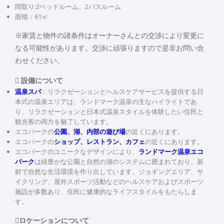
間取り:2ベッドルーム、2バスルーム
面積：61㎡
※家賃と物件の諸条件はオーナーさんとの交渉により変更に
なる可能性があります。交渉に頑張りますので是非お問い合
わせください。
 設備について
温泉スパ
：リラクゼーションとヘルスケアサービスを提供する日
本式の温泉エリアは、ランドマーク温泉の主なハイライトであ
り、リラクゼーションと日本式温泉スタイルを体験したい住民と
観光客の両方を魅了しています。
エコパークの
公園、湖、内部の遊び場
の近くにあります。
エコパークの
ショップ、レストラン、カフェ
の近くにあります。
エコパークのユニークなデザインにより、
ランドマーク温泉エコ
パーク
は緑豊かな公園と自然の湖のシステムに囲まれており、新
鮮で自然な生活環境を作り出しています。ジョギングエリア、サ
イクリング、屋外スポーツ活動などのヘルスケアおよびスポーツ
施設が多数あり、住民に健康的なライフスタイルをもたらしま
す。
ロケーションについて