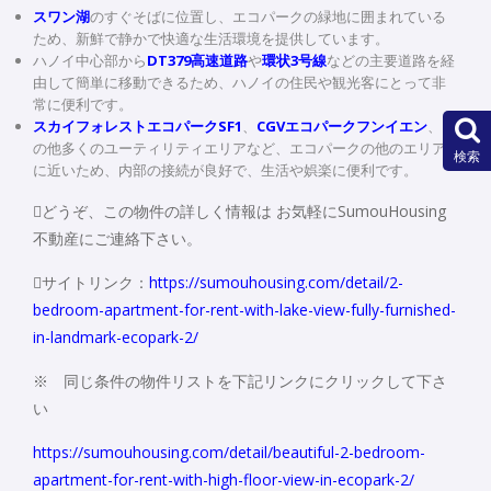
スワン湖
のすぐそばに位置し、エコパークの緑地に囲まれている
ため、新鮮で静かで快適な生活環境を提供しています。
ハノイ中心部から
DT379高速道路
や
環状3号線
などの主要道路を経
由して簡単に移動できるため、ハノイの住民や観光客にとって非
常に便利です。
スカイフォレストエコパークSF1
、
CGVエコパークフンイエン
、そ
の他多くのユーティリティエリアなど、エコパークの他のエリア
検索
に近いため、内部の接続が良好で、生活や娯楽に便利です。
どうぞ、この物件の詳しく情報は お気軽にSumouHousing
不動産にご連絡下さい。
サイトリンク：
https://sumouhousing.com/detail/2-
bedroom-apartment-for-rent-with-lake-view-fully-furnished-
in-landmark-ecopark-2/
※ 同じ条件の物件リストを下記リンクにクリックして下さ
い
https://sumouhousing.com/detail/beautiful-2-bedroom-
apartment-for-rent-with-high-floor-view-in-ecopark-2/