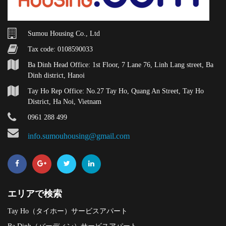
Sumou Housing Co., Ltd
Tax code: 0108590033
Ba Dinh Head Office: 1st Floor, 7 Lane 76, Linh Lang street, Ba
Dinh district, Hanoi
Tay Ho Rep Office: No.27 Tay Ho, Quang An Street, Tay Ho
District, Ha Noi, Vietnam
0961 288 499
info.sumouhousing@gmail.com
エリアで検索
Tay Ho（タイホー）サービスアパート