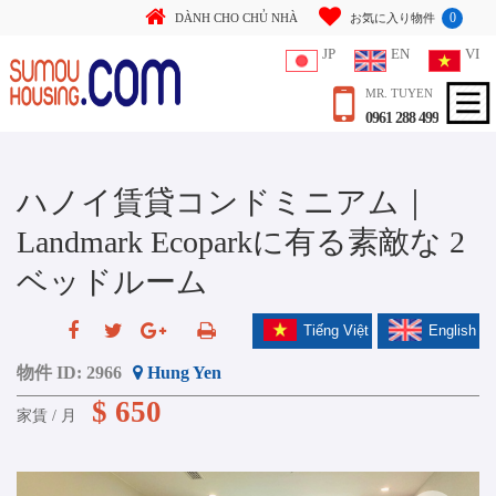
0
DÀNH CHO CHỦ NHÀ
お気に入り物件
JP
EN
VI
MR. TUYEN
0961 288 499
ハノイ賃貸コンドミニアム｜
Landmark Ecoparkに有る素敵な 2
ベッドルーム
Tiếng Việt
English
物件 ID:
2966
Hung Yen
$ 650
家賃 / 月