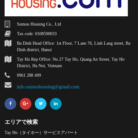
Sumou Housing Co., Ltd
Tax code: 0108590033
Ba Dinh Head Office: 1st Floor, 7 Lane 76, Linh Lang street, Ba
Dinh district, Hanoi
Tay Ho Rep Office: No.27 Tay Ho, Quang An Street, Tay Ho
District, Ha Noi, Vietnam
0961 288 499
info.sumouhousing@gmail.com
エリアで検索
Tay Ho（タイホー）サービスアパート