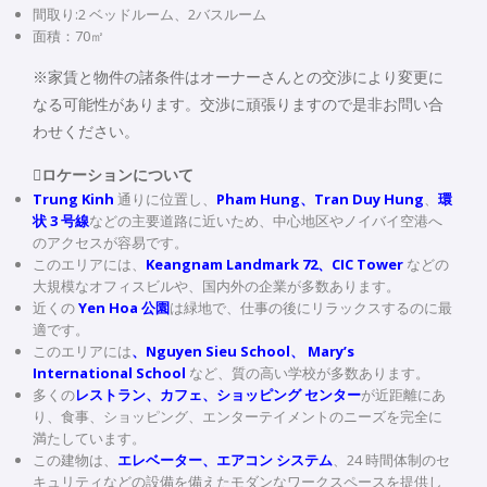
間取り:2 ベッドルーム、2バスルーム
面積：70㎡
※家賃と物件の諸条件はオーナーさんとの交渉により変更に
なる可能性があります。交渉に頑張りますので是非お問い合
わせください。
ロケーションについて
Trung Kinh
通りに位置し、
Pham Hung、Tran Duy Hung
、
環
状 3 号線
などの主要道路に近いため、中心地区やノイバイ空港へ
のアクセスが容易です。
このエリアには、
Keangnam Landmark 72、CIC Tower
などの
大規模なオフィスビルや、国内外の企業が多数あります。
近くの
Yen Hoa 公園
は緑地で、仕事の後にリラックスするのに最
適です。
このエリアには
、Nguyen Sieu School、 Mary’s
International School
など、質の高い学校が多数あります。
多くの
レストラン、カフェ、ショッピング センター
が近距離にあ
り、食事、ショッピング、エンターテイメントのニーズを完全に
満たしています。
この建物は、
エレベーター、エアコン システム
、24 時間体制のセ
キュリティなどの設備を備えたモダンなワークスペースを提供し