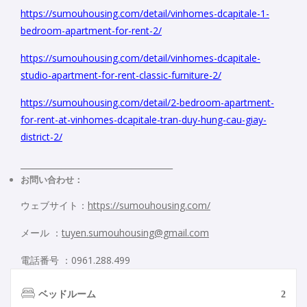
https://sumouhousing.com/detail/vinhomes-dcapitale-1-
bedroom-apartment-for-rent-2/
https://sumouhousing.com/detail/vinhomes-dcapitale-
studio-apartment-for-rent-classic-furniture-2/
https://sumouhousing.com/detail/2-bedroom-apartment-
for-rent-at-vinhomes-dcapitale-tran-duy-hung-cau-giay-
district-2/
_____________________________________
お問い合わせ：
ウェブサイト：
https://sumouhousing.com/
メール ：
tuyen.sumouhousing@gmail.com
電話番号 ：0961.288.499
ベッドルーム
2