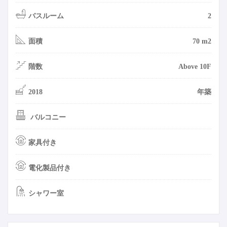
バスルーム
2
面積
70 m2
階数
Above 10F
2018
年築
バルコニー
家具付き
電化製品付き
シャワー室