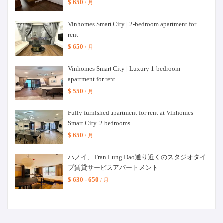
$ 650
/ 月
Vinhomes Smart City | 2-bedroom apartment for
rent
$ 650
/ 月
Vinhomes Smart City | Luxury 1-bedroom
apartment for rent
$ 550
/ 月
Fully furnished apartment for rent at Vinhomes
Smart City. 2 bedrooms
$ 650
/ 月
ハノイ、Tran Hung Dao通り近くのスタジオタイ
プ賃貸サービスアパートメント
$ 630 - 650
/ 月