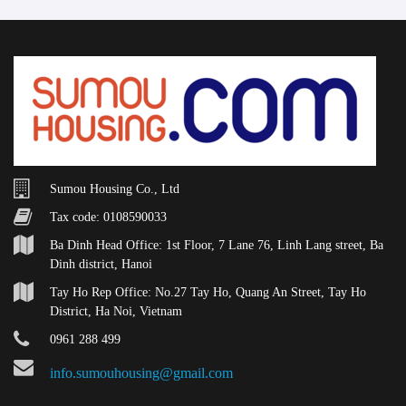
Sumou Housing Co., Ltd
Tax code: 0108590033
Ba Dinh Head Office: 1st Floor, 7 Lane 76, Linh Lang street, Ba
Dinh district, Hanoi
Tay Ho Rep Office: No.27 Tay Ho, Quang An Street, Tay Ho
District, Ha Noi, Vietnam
0961 288 499
info.sumouhousing@gmail.com