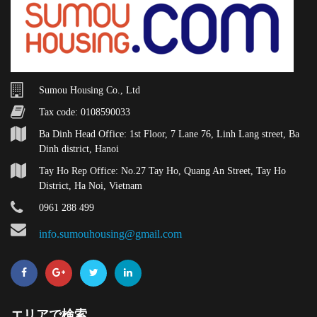
Sumou Housing Co., Ltd
Tax code: 0108590033
Ba Dinh Head Office: 1st Floor, 7 Lane 76, Linh Lang street, Ba
Dinh district, Hanoi
Tay Ho Rep Office: No.27 Tay Ho, Quang An Street, Tay Ho
District, Ha Noi, Vietnam
0961 288 499
info.sumouhousing@gmail.com
エリアで検索