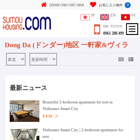
0
DÀNH CHO CHỦ NHÀ
お気に入り物件
JP
EN
VI
MR. TUYEN
0961 288 499
Dong Da (ドンダー)地区 一軒家&ヴィラ
最新ニュース
Beautiful 2-bedroom apartment for rent at
Vinhomes Smart City
$ 650
/ 月
Vinhomes Smart City | 2-bedroom apartment for
rent