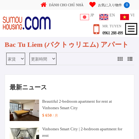
0
DÀNH CHO CHỦ NHÀ
お気に入り物件
JP
EN
VI
MR. TUYEN
0961 288 499
Bac Tu Liem (バクトゥリエム) アパート
最新ニュース
Beautiful 2-bedroom apartment for rent at
Vinhomes Smart City
$ 650
/ 月
Vinhomes Smart City | 2-bedroom apartment for
rent