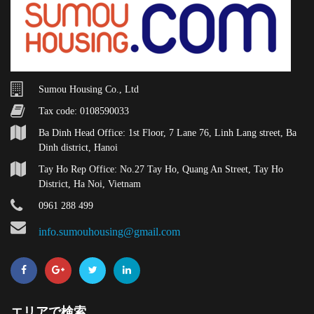
Sumou Housing Co., Ltd
Tax code: 0108590033
Ba Dinh Head Office: 1st Floor, 7 Lane 76, Linh Lang street, Ba
Dinh district, Hanoi
Tay Ho Rep Office: No.27 Tay Ho, Quang An Street, Tay Ho
District, Ha Noi, Vietnam
0961 288 499
info.sumouhousing@gmail.com
エリアで検索