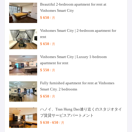
Beautiful 2-bedroom apartment for rent at
Vinhomes Smart City
$ 650
/ 月
Vinhomes Smart City | 2-bedroom apartment for
rent
$ 650
/ 月
Vinhomes Smart City | Luxury 1-bedroom
apartment for rent
$ 550
/ 月
Fully furnished apartment for rent at Vinhomes
Smart City. 2 bedrooms
$ 650
/ 月
ハノイ、Tran Hung Dao通り近くのスタジオタイ
プ賃貸サービスアパートメント
$ 630 - 650
/ 月