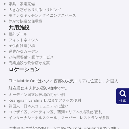
家具・家電完備
大きな窓があり明るいリビング
モダンなキッチンとダイニングスペース
静かで快適な住環境
共用施設
屋外プール
フィットネスジム
子供向け遊び場
緑豊かなガーデン
24時間警備・受付サービス
商業施設や飲食店が充実
ロケーション
The Matrix Oneはハノイ西部の人気エリアに位置し、外国人
駐在員にも人気の高い物件です。
ミーディン国立競技場の向かい側
Keangnam Landmark 72までアクセス便利
検索
韓国人・日本人コミュニティに近い
コウザイ区、バーディン区、西湖エリアへの移動が便利
インターナショナルスクール、スーパー、レストランが多数
ご内覧をご希望の際は、お気軽にSumou Housingまでお問い