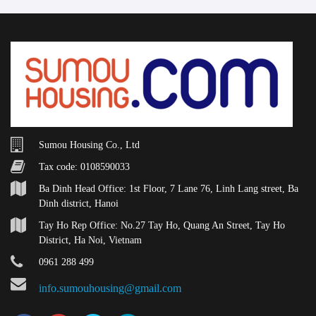
Sumou Housing Co., Ltd
Tax code: 0108590033
Ba Dinh Head Office: 1st Floor, 7 Lane 76, Linh Lang street, Ba
Dinh district, Hanoi
Tay Ho Rep Office: No.27 Tay Ho, Quang An Street, Tay Ho
District, Ha Noi, Vietnam
0961 288 499
info.sumouhousing@gmail.com