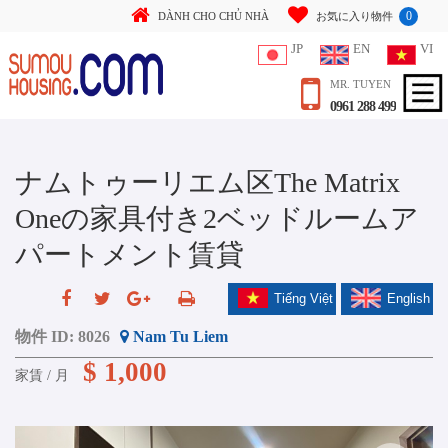
0
DÀNH CHO CHỦ NHÀ
お気に入り物件
JP
EN
VI
MR. TUYEN
0961 288 499
ナムトゥーリエム区The Matrix
Oneの家具付き2ベッドルームア
パートメント賃貸
Tiếng Việt
English
物件 ID:
8026
Nam Tu Liem
$ 1,000
家賃 / 月