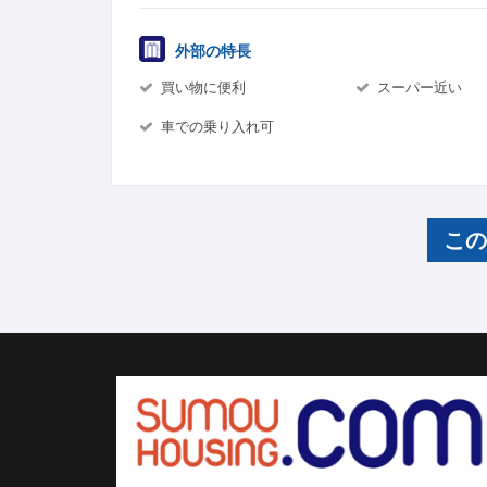
外部の特長
買い物に便利
スーパー近い
車での乗り入れ可
こ