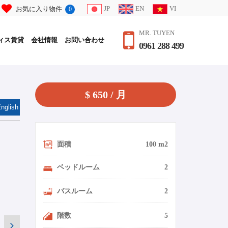
JP
EN
VI
お気に入り物件
0
MR. TUYEN
ィス賃貸
会社情報
お問い合わせ
0961 288 499
$ 650 / 月
nglish
面積
100 m2
ベッドルーム
2
バスルーム
2
階数
5