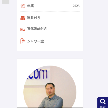
年築
2023
家具付き
電化製品付き
シャワー室
0-14-ja
検索