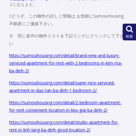
ズに応えます。
どうぞ、この物件の詳しく情報は お気軽にSumouHousing
不動産にご連絡下さい。
※ 同じ条件の物件リストを下記リンクにクリックして下さ
検索
い
https://sumouhousing.com/detail/brand-new-and-luxury-
serviced-apartment-for-rent-with-2-bedrooms-in-kim-ma-
ba-dinh-2/
https://sumouhousing.com/detail/super-nice-serviced-
apartment-in-dao-tan-ba-dinh-1-bedroom-2/
https://sumouhousing.com/detail/2-bedroom-apartment-
for-rent-convenient-location-in-lieu-giai-ba-dinh-2/
https://sumouhousing.com/detail/studio-apartment-for-
rent-in-linh-lang-ba-dinh-good-location-2/