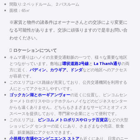
間取り:２ベッドルーム、２バスルーム
面積：65㎡
※家賃と物件の諸条件はオーナーさんとの交渉により変更に
なる可能性があります。交渉に頑張りますので是非お問い合
わせください。
 ロケーションについて
キムマ通りはハノイの主要交通動脈の一つで、様々な重要な地区
とつながっています。敷地は
環状道路2号線
と
La Thanh通り
の両
方に近く、
バディン、カウギア、ドンダ
などの地区へのアクセス
が容易です。
このエリアはバス路線が充実しており、公共交通機関を利用する
人にとってアクセスしやすいです。
ゴックカン湖とホーギアンヴォー
の近くに位置し、ビンコムセン
ターメトロポリスやロッテホテルハノイなどのビジネスセンター
からも遠くありません。どちらもさまざまなサービスとオフィス
スペースを提供しており、専門家や企業にとって便利です。
このエリアは、
ビンコム メトロポリスやロッテ百貨店
などの大型
ショッピング センターの近くにあり、さまざまな小売店、飲食
店、娯楽施設にアクセスできます。
小規模な市場やコンビニエンス ストア
も近くにあり、日常のニー