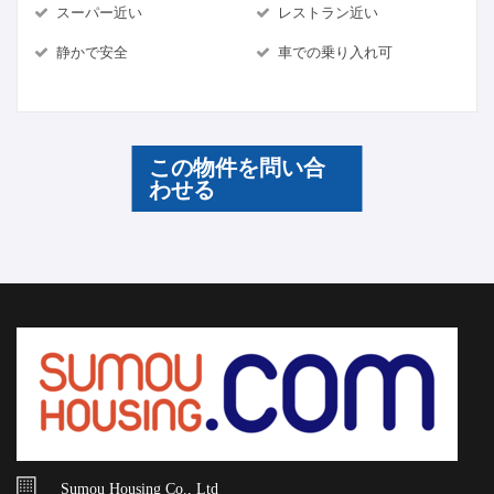
スーパー近い
レストラン近い
静かで安全
車での乗り入れ可
この物件を問い合
わせる
Sumou Housing Co., Ltd