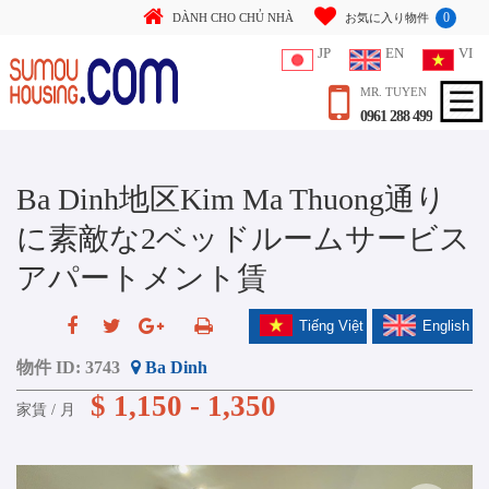
0
DÀNH CHO CHỦ NHÀ
お気に入り物件
JP
EN
VI
MR. TUYEN
0961 288 499
Ba Dinh地区Kim Ma Thuong通り
に素敵な2ベッドルームサービス
アパートメント賃
Tiếng Việt
English
物件 ID:
3743
Ba Dinh
$ 1,150 - 1,350
家賃 / 月