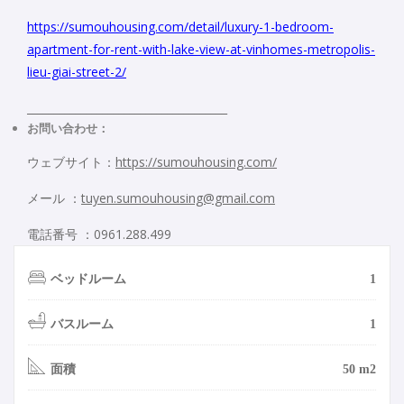
https://sumouhousing.com/detail/luxury-1-bedroom-
apartment-for-rent-with-lake-view-at-vinhomes-metropolis-
lieu-giai-street-2/
_____________________________________
お問い合わせ：
ウェブサイト：
https://sumouhousing.com/
メール ：
tuyen.sumouhousing@gmail.com
電話番号 ：0961.288.499
ベッドルーム
1
バスルーム
1
面積
50 m2