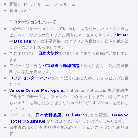
間取り: 1ベッドルーム、1バスルーム
面積：50 ㎡

ロケーションについて
中心部のロケーション: Lieu Giai 通りにあるため、ハノイの主要な
ビジネスエリアや外交エリアに簡単にアクセスできます。
Kim Ma
や
Dao Tan
などの主要道路へのアクセスも良好で、市内の他のエ
リアへのアクセスも便利です。
このエリアは、
日本大使館
を含むさまざまな大使館に近接してい
ます。
アパートは主要な
バス路線
や
幹線道路
の近くにあり、公共交通機
関での移動が簡単です。
ロッテ センター ハノイ
のすぐ近くにあるため、ショッピングに便
利です。
Vincom Center Metropolis
: Vinhomes Metropolis 複合施設内
にあるこのモールは、ファッションから日用品まで、地元の人に
も外国人にも適したさまざまなショッピング オプションを提供し
ています。
アパートは、
日本食料品店
、
Fuji Mart
などの店舗、
Daewoo
Hotel
や
Sushi Kei
などの日本食レストランの近くにあります。
日本食のほか、各国料理や地元のベトナムレストランもありま
す。