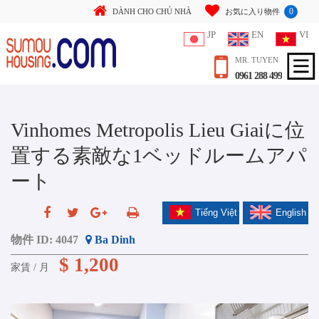
0
DÀNH CHO CHỦ NHÀ
お気に入り物件
JP
EN
VI
MR. TUYEN
0961 288 499
Vinhomes Metropolis Lieu Giaiに位
置する素敵な1ベッドルームアパ
ート
Tiếng Việt
English
物件 ID:
4047
Ba Dinh
$ 1,200
家賃 / 月