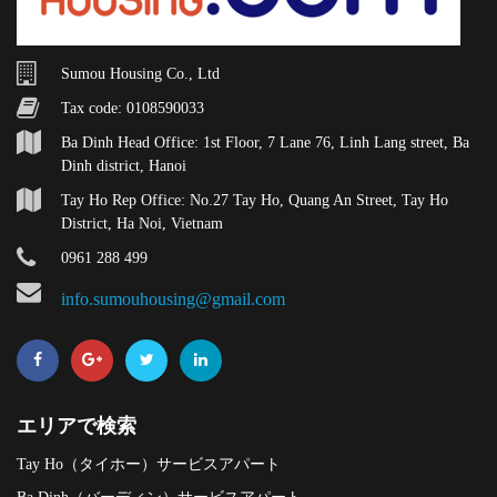
Sumou Housing Co., Ltd
Tax code: 0108590033
Ba Dinh Head Office: 1st Floor, 7 Lane 76, Linh Lang street, Ba
Dinh district, Hanoi
Tay Ho Rep Office: No.27 Tay Ho, Quang An Street, Tay Ho
District, Ha Noi, Vietnam
0961 288 499
info.sumouhousing@gmail.com
エリアで検索
Tay Ho（タイホー）サービスアパート