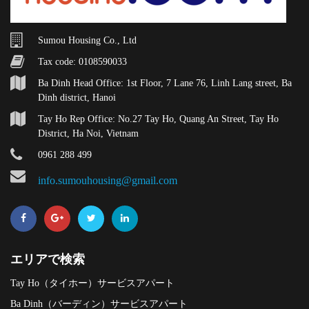
Sumou Housing Co., Ltd
Tax code: 0108590033
Ba Dinh Head Office: 1st Floor, 7 Lane 76, Linh Lang street, Ba
Dinh district, Hanoi
Tay Ho Rep Office: No.27 Tay Ho, Quang An Street, Tay Ho
District, Ha Noi, Vietnam
0961 288 499
info.sumouhousing@gmail.com
エリアで検索
Tay Ho（タイホー）サービスアパート
Ba Dinh（バーディン）サービスアパート