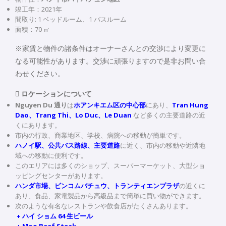
竣工年：2021年
間取り: 1 ベッドルーム、1 バスルーム
面積：70 ㎡
※家賃と物件の諸条件はオーナーさんとの交渉により変更に
なる可能性があります。交渉に頑張りますので是非お問い合
わせください。
 ロケーションについて
Nguyen Du 通り
は
ホアンキエム区の中心部
にあり、
Tran Hung
Dao、Trang Thi、Lo Duc、Le Duan
など多くの主要道路の近
くにあります。
市内の行政、商業地区、学校、病院への移動が簡単です。
ハノイ駅、公共バス路線、主要道路
に近く、市内の移動や近隣地
域への移動に便利です。
このエリアには多くのショップ、スーパーマーケット、大型ショ
ッピングセンターがあります。
ハンダ市場、ビンコムバチュウ、トランティエンプラザ
の近くに
あり、食品、家電製品から高級品まで簡単に買い物ができます。
次のような有名なレストランや飲食店がたくさんあります。
+ ハイ ショム 64 生ビール
+ Moo Beef Steak